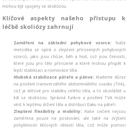
mohou být spojeny se skoliózou.
Klíčové aspekty našeho přístupu k
léčbě skoliózy zahrnují
Zaměření na základní pohybové vzorce:
Naše
metodika se opírá o zlepšení přirozených pohybových
vzorců, jako jsou chůze, běh a hod, což jsou činnosti,
které jsou pro tělo přirozené a které mohou přispět k
lepší stabilizaci a rovnováze těla.
Hluboká stabilizace páteře a pánve:
Klademe důraz
na posílení transverzálního abdominálního svazku (TVA),
což je klíčové pro stabilitu celého těla, a to obzvláště u
lidí se skoliózou. Správná funkce a posílení TVA může
vést k lepšímu držení těla a distribuci tlaku na páteři.
Zlepšení flexibility a mobility:
Naše cvičení nejsou
zaměřena pouze na posilování, ale také na zvýšení
pohyblivosti klíčových oblastí těla, což může pomoci