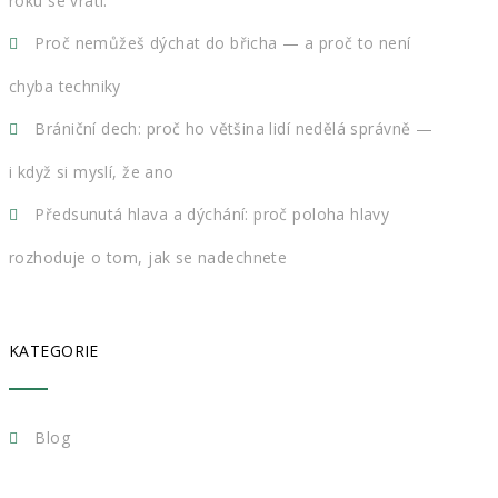
roku se vrátí.
Proč nemůžeš dýchat do břicha — a proč to není
chyba techniky
Brániční dech: proč ho většina lidí nedělá správně —
i když si myslí, že ano
Předsunutá hlava a dýchání: proč poloha hlavy
rozhoduje o tom, jak se nadechnete
KATEGORIE
Blog