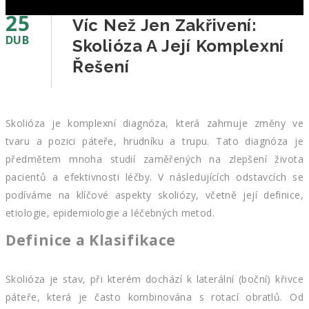
25
Víc Než Jen Zakřivení:
DUB
Skolióza A Její Komplexní
Řešení
Skolióza je komplexní diagnóza, která zahrnuje změny ve
tvaru a pozici páteře, hrudníku a trupu. Tato diagnóza je
předmětem mnoha studií zaměřených na zlepšení života
pacientů a efektivnosti léčby. V následujících odstavcích se
podíváme na klíčové aspekty skoliózy, včetně její definice,
etiologie, epidemiologie a léčebných metod.
Definice a Klasifikace
Skolióza je stav, při kterém dochází k laterální (boční) křivce
páteře, která je často kombinována s rotací obratlů. Od