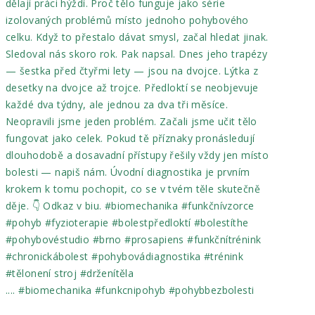
.... #biomechanika #funkcnipohyb #pohybbezbolesti