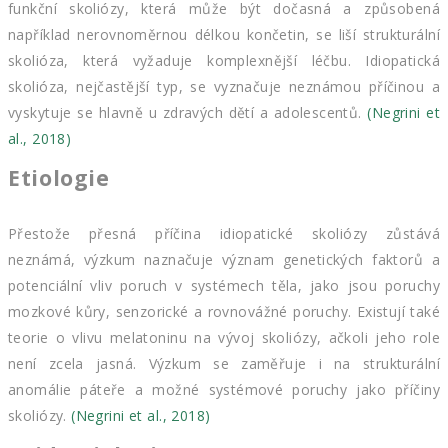
funkční skoliózy, která může být dočasná a způsobená
například nerovnoměrnou délkou končetin, se liší strukturální
skolióza, která vyžaduje komplexnější léčbu. Idiopatická
skolióza, nejčastější typ, se vyznačuje neznámou příčinou a
vyskytuje se hlavně u zdravých dětí a adolescentů.
(Negrini et
al., 2018)
Etiologie
Přestože přesná příčina idiopatické skoliózy zůstává
neznámá, výzkum naznačuje význam genetických faktorů a
potenciální vliv poruch v systémech těla, jako jsou poruchy
mozkové kůry, senzorické a rovnovážné poruchy. Existují také
teorie o vlivu melatoninu na vývoj skoliózy, ačkoli jeho role
není zcela jasná. Výzkum se zaměřuje i na strukturální
anomálie páteře a možné systémové poruchy jako příčiny
skoliózy.
(Negrini et al., 2018)