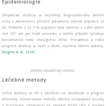
Epidemiologie
Idiopatická skolióza je nejčastěji diagnostikována během
růstu v adolescenci, přičemž prevalence obecné populace se
liší. Přibližně 2 až 3 % populace mají skoliózu s Cobb úhlem
nad 10°, ale jen malé procento z těchto případů vyžaduje
konzervativní nebo chirurgickou léčbu. Prevalence a riziko
progrese skoliózy je vyšší u dívek, zejména během puberty.
(Negrini et al., 2018)
Ukážka idiopatickej skoliózi.
Léčebné metody
Léčba skoliózy se liší v závislosti na závažnosti a progresi
deformity. Konzervativní metody zahrnují ortopedické korzety
a fyzioterapii zaměřenou na zlepšení držení těla a posílení