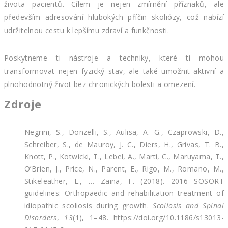
života pacientů. Cílem je nejen zmírnění příznaků, ale
především adresování hlubokých příčin skoliózy, což nabízí
udržitelnou cestu k lepšímu zdraví a funkčnosti.
Poskytneme ti nástroje a techniky, které ti mohou
transformovat nejen fyzický stav, ale také umožnit aktivní a
plnohodnotný život bez chronických bolesti a omezení.
Zdroje
Negrini, S., Donzelli, S., Aulisa, A. G., Czaprowski, D.,
Schreiber, S., de Mauroy, J. C., Diers, H., Grivas, T. B.,
Knott, P., Kotwicki, T., Lebel, A., Marti, C., Maruyama, T.,
O’Brien, J., Price, N., Parent, E., Rigo, M., Romano, M.,
Stikeleather, L., … Zaina, F. (2018). 2016 SOSORT
guidelines: Orthopaedic and rehabilitation treatment of
idiopathic scoliosis during growth.
Scoliosis and Spinal
Disorders
,
13
(1), 1–48. https://doi.org/10.1186/s13013-