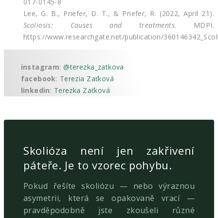
017-0145-8
Lee, G. B., Priefer, D. T., & Priefer, R. (2022, April 21).
Scoliosis: Causes and treatments
. MDPI.
https://www.researchgate.net/publication/360146342_Sco
instagram
:
@terezka_zatkova
facebook
:
Terezia Zaťková
linkedin
:
Terezka Zaťková
Skolióza není jen zakřivení
páteře. Je to vzorec pohybu.
Pokud řešíte skoliózu — nebo výraznou
asymetrii, která se opakovaně vrací —
pravděpodobně jste zkoušeli různé