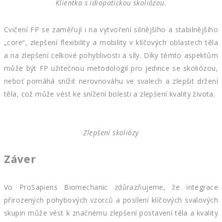
Klientka s idiopatickou skoliózou.
Cvičení FP se zaměřují i ​​na vytvoření silnějšího a stabilnějšího
„core“, zlepšení flexibility a mobility v klíčových oblastech těla
a na zlepšení celkové pohyblivosti a síly. Díky těmto aspektům
může být FP užitečnou metodologií pro jedince se skoliózou,
neboť pomáhá snížit nerovnováhu ve svalech a zlepšit držení
těla, což může vést ke snížení bolesti a zlepšení kvality života.
Zlepšení skoliózy
Záver
Vo ProSapiens Biomechanic zdůrazňujeme, že integrace
přirozených pohybových vzorců a posílení klíčových svalových
skupin může vést k značnému zlepšení postavení těla a kvality