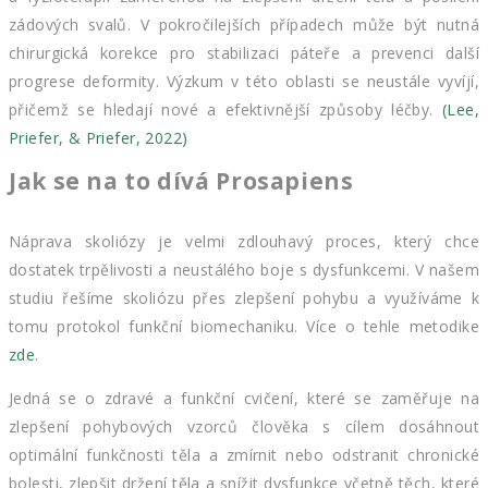
zádových svalů. V pokročilejších případech může být nutná
chirurgická korekce pro stabilizaci páteře a prevenci další
progrese deformity. Výzkum v této oblasti se neustále vyvíjí,
přičemž se hledají nové a efektivnější způsoby léčby.
(Lee,
Priefer, & Priefer, 2022)
Jak se na to dívá Prosapiens
Náprava skoliózy je velmi zdlouhavý proces, který chce
dostatek trpělivosti a neustálého boje s dysfunkcemi. V našem
studiu řešíme skoliózu přes zlepšení pohybu a využíváme k
tomu protokol funkční biomechaniku. Více o tehle metodike
zde
.
Jedná se o zdravé a funkční cvičení, které se zaměřuje na
zlepšení pohybových vzorců člověka s cílem dosáhnout
optimální funkčnosti těla a zmírnit nebo odstranit chronické
bolesti, zlepšit držení těla a snížit dysfunkce včetně těch, které