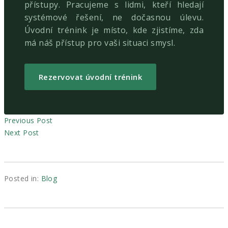
přístupy. Pracujeme s lidmi, kteří hledají
systémové řešení, ne dočasnou úlevu.
Úvodní trénink je místo, kde zjistíme, zda
má náš přístup pro vaši situaci smysl.
Rezervovat úvodní trénink
Previous Post
Next Post
Posted in:
Blog