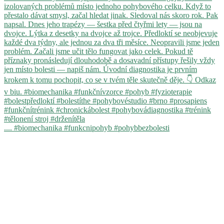
.... #biomechanika #funkcnipohyb #pohybbezbolesti