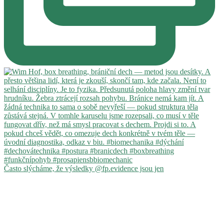
Často slýcháme, že výsledky @fp.evidence jsou jen