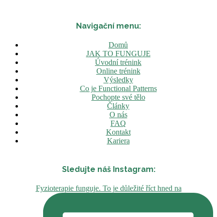
Navigační menu:
Domů
JAK TO FUNGUJE
Úvodní trénink
Online trénink
Výsledky
Co je Functional Patterns
Pochopte své tělo
Články
O nás
FAQ
Kontakt
Kariera
Sledujte náš Instagram:
Fyzioterapie funguje. To je důležité říct hned na