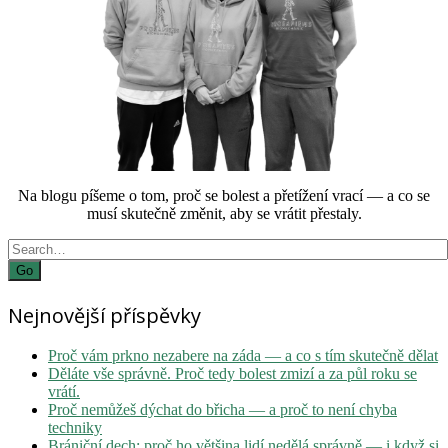
Na blogu píšeme o tom, proč se bolest a přetížení vrací — a co se
musí skutečně změnit, aby se vrátit přestaly.
Search
for:
Nejnovější příspěvky
Proč vám prkno nezabere na záda — a co s tím skutečně dělat
Děláte vše správně. Proč tedy bolest zmizí a za půl roku se
vrátí.
Proč nemůžeš dýchat do břicha — a proč to není chyba
techniky
Brániční dech: proč ho většina lidí nedělá správně — i když si