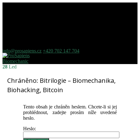
info@prosapiens.cz
+420 702 147 704
28
Led
Chráněno: Bitrilogie – Biomechanika,
Biohacking, Bitcoin
Tento obsah je chráněn heslem. Chcete-li si jej
prohlédnout, zadejte prosím níže uvedené
heslo.
Heslo: