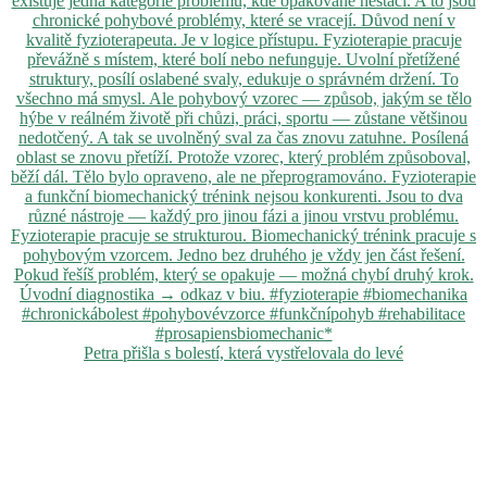
Petra přišla s bolestí, která vystřelovala do levé