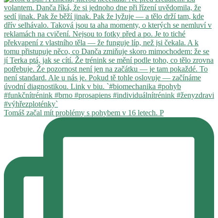
Tomáš začal mít problémy s pohybem v 16 letech. P