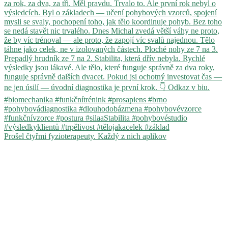
Prošel čtyřmi fyzioterapeuty. Každý z nich aplikov