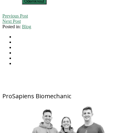
Previous Post
Next Post
Posted in:
Blog
ProSapiens Biomechanic