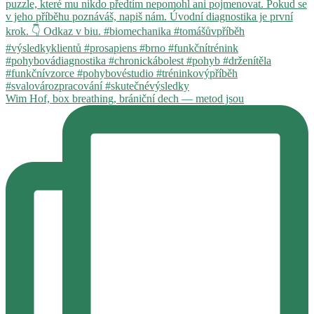
Wim Hof, box breathing, brániční dech — metod jsou