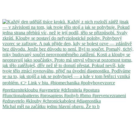
Michal měl na začátku jednu hlavní obavu. Že to b